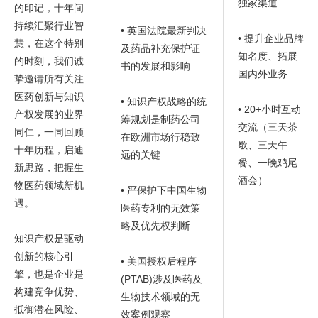
独家渠道
的印记，十年间
持续汇聚行业智
• 英国法院最新判决
• 提升企业品牌
慧，在这个特别
及药品补充保护证
知名度、拓展
的时刻，我们诚
书的发展和影响
国内外业务
挚邀请所有关注
医药创新与知识
• 知识产权战略的统
• 20+小时互动
产权发展的业界
筹规划是制药公司
交流（三天茶
同仁，一同回顾
在欧洲市场行稳致
歇、三天午
十年历程，启迪
远的关键
餐、一晚鸡尾
新思路，把握生
酒会）
物医药领域新机
• 严保护下中国生物
遇。
医药专利的无效策
略及优先权判断
知识产权是驱动
创新的核心引
• 美国授权后程序
擎，也是企业是
(PTAB)涉及医药及
构建竞争优势、
生物技术领域的无
抵御潜在风险、
效案例观察