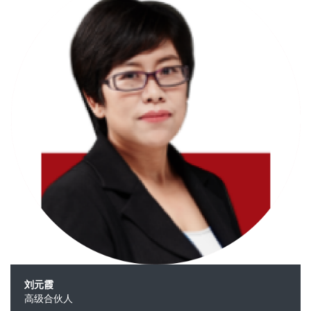
刘元霞
高级合伙人