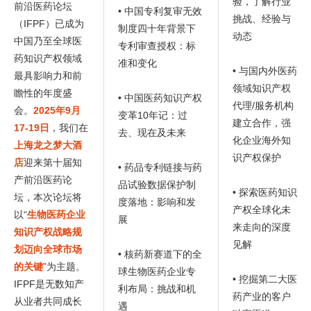
验，了解行业
前沿医药论坛
• 中国专利复审无效
挑战、经验与
（IFPF）已成为
制度四十年背景下
动态
中国乃至全球医
专利审查授权：标
药知识产权领域
准和变化
• 与国内外医药
最具影响力和前
领域知识产权
瞻性的年度盛
• 中国医药知识产权
代理/服务机构
会。
2025年9月
变革10年记：过
建立合作，强
17-19日
，我们在
去、现在及未来
化企业海外知
上海龙之梦大酒
识产权保护
店
迎来第十届知
• 药品专利链接与药
产前沿医药论
品试验数据保护制
• 探索医药知识
坛，本次论坛将
度落地：影响和发
产权全球化未
以“
生物医药企业
展
来走向的深度
知识产权战略规
见解
划迈向全球市场
• 核药新赛道下的全
的关键
”为主题。
球生物医药企业专
• 挖掘第二大医
IFPF是无数知产
利布局：挑战和机
药产业的客户
从业者共同成长
遇