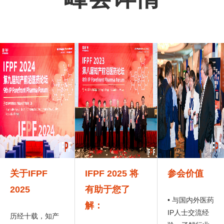
关于IFPF
IFPF 2025 将
参会价值
2025
有助于您了
• 与国内外医药
解：
IP人士交流经
历经十载，知产