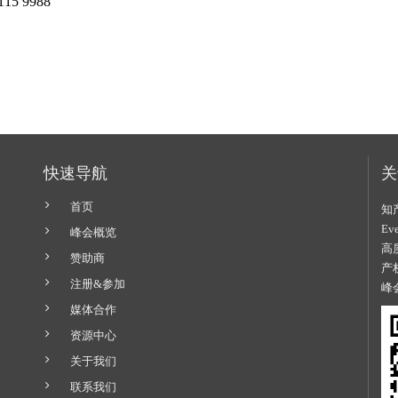
115 9988
快速导航
关
首页
知
E
峰会概览
高
赞助商
产
注册&参加
峰
媒体合作
资源中心
关于我们
联系我们