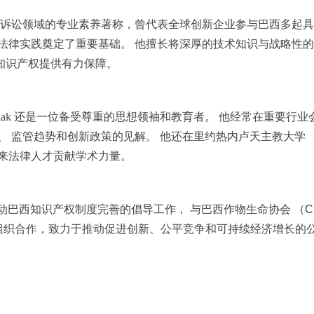
 多以其在专利诉讼领域的专业素养著称，曾代表全球创新企业参与巴西多
法律实践奠定了重要基础。 他擅长将深厚的技术知识与战略性的
知识产权提供有力保障。
o Hallak 还是一位备受尊重的思想领袖和教育者。 他经常在重要
 监管趋势和创新政策的见解。 他还在里约热内卢天主教大学 （P
未来法律人才贡献学术力量。
极参与推动巴西知识产权制度完善的倡导工作， 与巴西作物生命协会 （CropL
il）等组织合作，致力于推动促进创新、公平竞争和可持续经济增长的