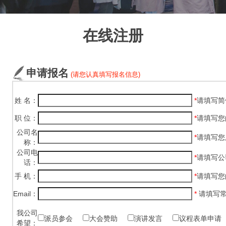
在线注册
申请报名
(请您认真填写报名信息)
姓 名：
*
请填写简
职 位：
*
请填写您
公司名
*
请填写您
称：
公司电
*
请填写公
话：
手 机：
*
请填写您
Email：
*
请填写
我公司
派员参会
大会赞助
演讲发言
议程表单申请
希望：