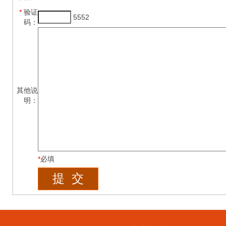
*
验证
5552
码：
其他说
明：
*
必填