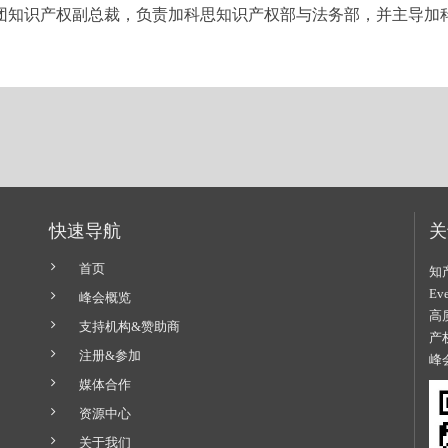
团知识产权副总裁，负责加科思知识产权部与法务部，并主导加
快速导航
关
首页
知
E
峰会概览
高
支持机构&赞助商
产
注册&参加
峰
媒体合作
资源中心
关于我们