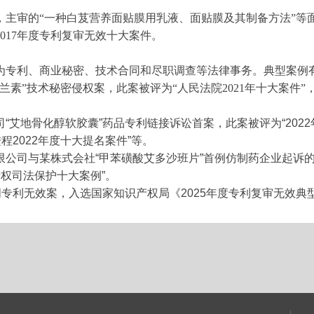
，主审的“一种白芨营养面贴膜用乳液、面贴膜及其制备方法”等
017年度专利复审无效十大案件。
为专利、商业秘密、技术合同和尽职调查等法律事务。典型案例
素”技术秘密侵权案，此案被评为“人民法院2021年十大案件”，同
“艾地骨化醇软胶囊”药品专利链接诉讼首案，此案被评为“202
程2022年度十大提名案件”等。
限公司与某株式会社“甲苯磺酸艾多沙班片”首例仿制药企业起诉
产权司法保护十大案例”。
明专利无效案，入选国家知识产权局《2025年度专利复审无效典