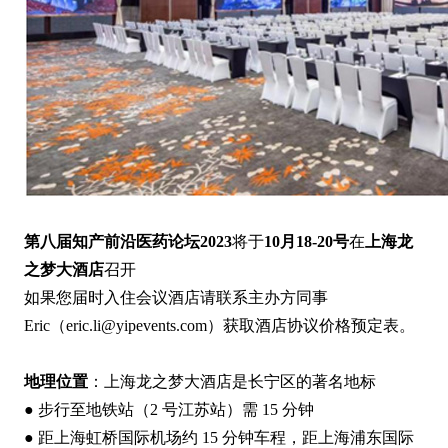
第八届知产前沿医药论坛2023
将于
10月18-20号
在
上海龙
之梦大酒店
召开
如果您届时入住会议酒店请联系主办方同事
Eric（eric.li@yipevents.com）获取酒店协议价格预定表。
地理位置
：上海龙之梦大酒店是长宁区的著名地标
● 步行至地铁站（2 号江苏站）需 15 分钟
● 距上海虹桥国际机场约 15 分钟车程，距上海浦东国际