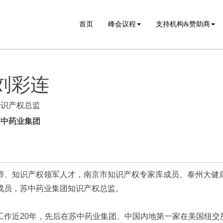
首页
峰会议程
支持机构&赞助商
刘彩连
知识产权总监
苏中药业集团
师、知识产权领军人才，南京市知识产权专家库成员、泰州大健
成员，苏中药业集团知识产权总监。
工作近20年，先后在苏中药业集团、中国内地第一家在美国纽交