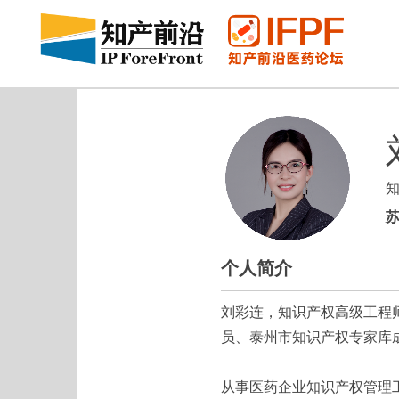
个人简介
刘彩连，知识产权高级工程
员、泰州市知识产权专家库
从事医药企业知识产权管理