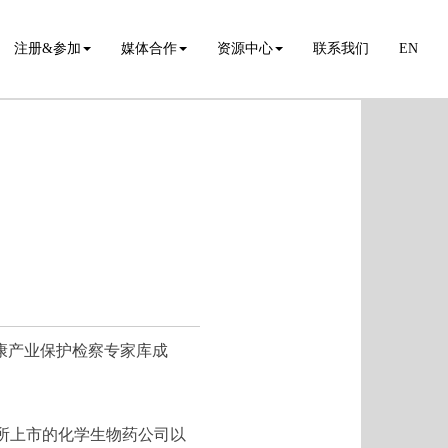
注册&参加
媒体合作
资源中心
联系我们
EN
康产业保护检察专家库成
所上市的化学生物药公司以