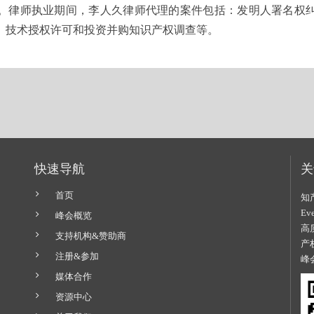
。律师执业期间，李人久律师代理的案件包括：发明人署名权
、技术授权许可和投资并购知识产权调查等。
快速导航
关
首页
知
E
峰会概览
高
支持机构&赞助商
产
注册&参加
峰
媒体合作
资源中心